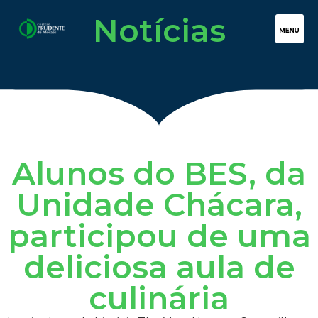
Notícias
Alunos do BES, da
Unidade Chácara,
participou de uma
deliciosa aula de
culinária