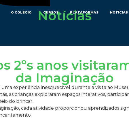
Notícias
O COLÉGIO
CURSOS
PLATAFORMAS
NOTÍCIAS
s 2ºs anos visitar
da Imaginação
m uma experiência inesquecível durante a visita ao Mus
s, as crianças exploraram espaços interativos, participar
eio do brincar.
aginação, cada atividade proporcionou aprendizados signi
 encantamento.