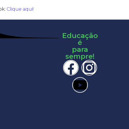
ok:
Clique aqui!
Educação
é
para
sempre!