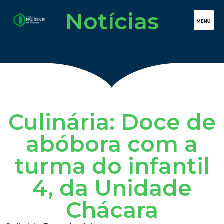
Notícias
Culinária: Doce de
abóbora com a
turma do infantil
4, da Unidade
Chácara