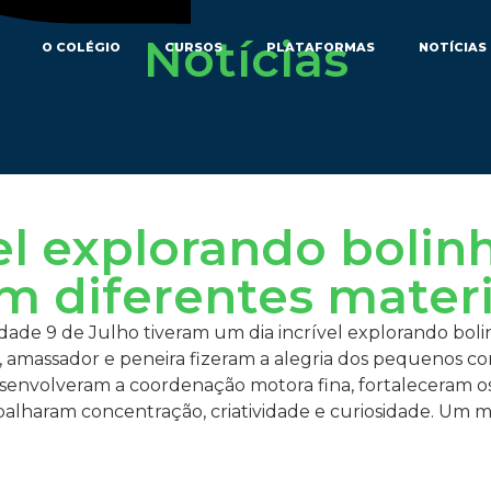
Notícias
O COLÉGIO
CURSOS
PLATAFORMAS
NOTÍCIAS
vel explorando bolin
m diferentes materi
nidade 9 de Julho tiveram um dia incrível explorando bol
s, amassador e peneira fizeram a alegria dos pequenos co
senvolveram a coordenação motora fina, fortaleceram o
abalharam concentração, criatividade e curiosidade. U