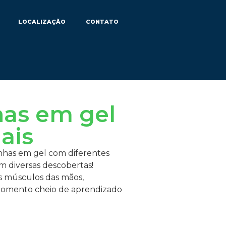
LOCALIZAÇÃO
CONTATO
has em gel
ais
inhas em gel com diferentes
m diversas descobertas!
s músculos das mãos,
m momento cheio de aprendizado