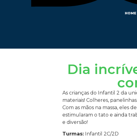
HOME
Dia incrí
co
As crianças do Infantil 2 da u
materiais! Colheres, panelinha
Com as mãos na massa, eles de
estimularam o tato e ainda tr
e diversão!
Turmas:
Infantil 2C/2D