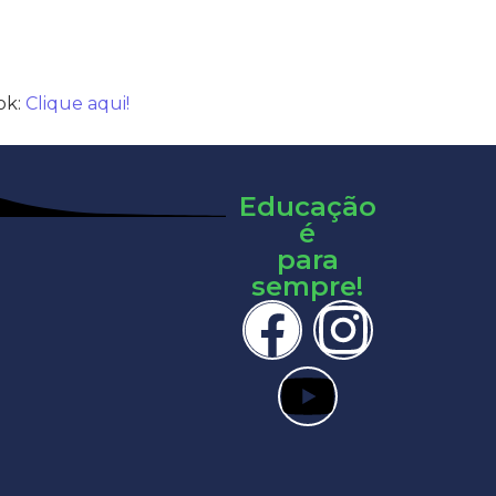
ok:
Clique aqui!
Educação
é
para
sempre!