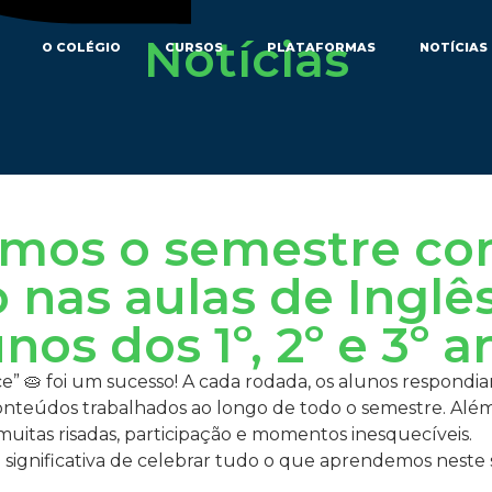
Notícias
O COLÉGIO
CURSOS
PLATAFORMAS
NOTÍCIAS
amos o semestre co
o nas aulas de Inglê
nos dos 1º, 2º e 3º a
ce” 🥧 foi um sucesso! A cada rodada, os alunos respond
conteúdos trabalhados ao longo de todo o semestre. Alé
 muitas risadas, participação e momentos inesquecíveis.
e significativa de celebrar tudo o que aprendemos neste