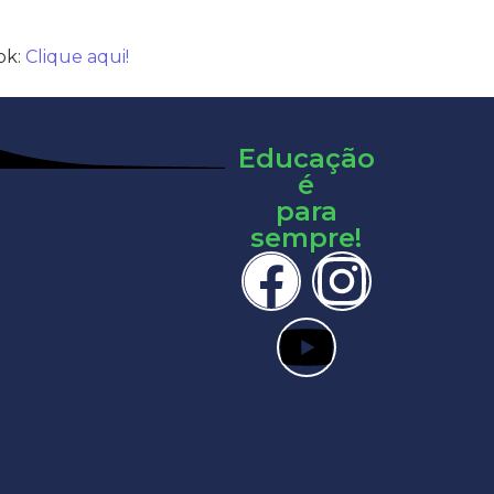
ok:
Clique aqui!
Educação
é
para
sempre!