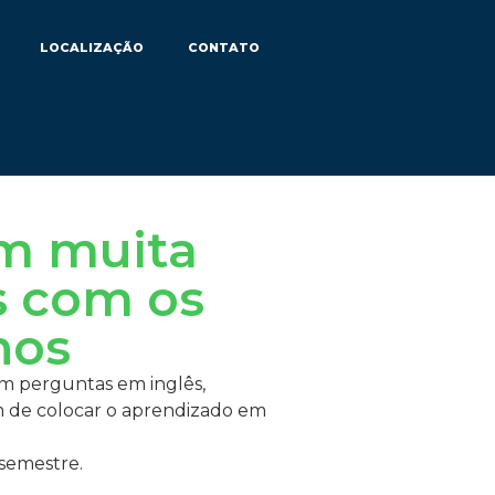
LOCALIZAÇÃO
CONTATO
m muita
s com os
nos
iam perguntas em inglês,
m de colocar o aprendizado em
 semestre.