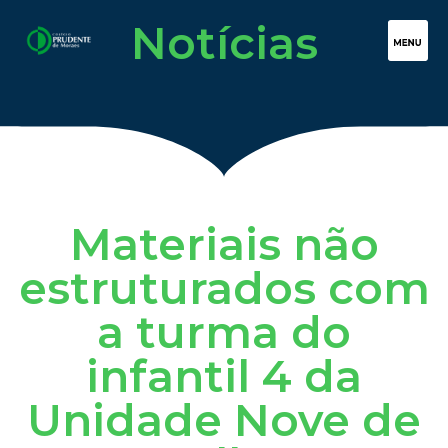
Notícias
Materiais não
estruturados com
a turma do
infantil 4 da
Unidade Nove de