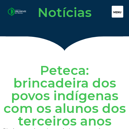
Notícias
Peteca:
brincadeira dos
povos indígenas
com os alunos dos
terceiros anos